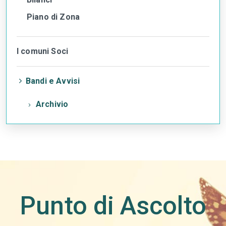
Piano di Zona
I comuni Soci
Bandi e Avvisi
Archivio
torna
all'inizio
del
contenuto
Punto di Ascolto