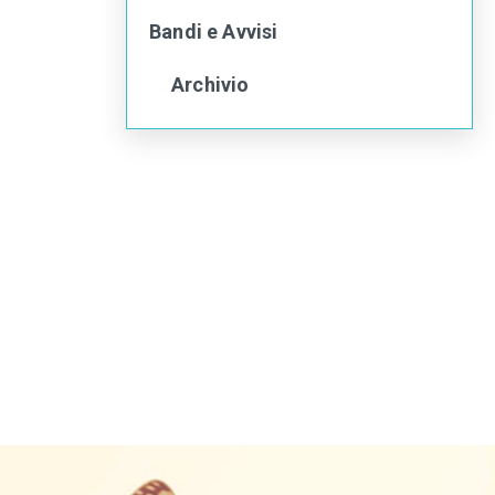
Bandi e Avvisi
Archivio
torna
all'inizio
del
contenuto