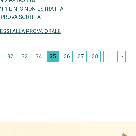
 N.2 ESTRATTA
N.1 E N. 3 NON ESTRATTA
E PROVA SCRITTA
ESSI ALLA PROVA ORALE
32
33
34
35
36
37
38
...
>