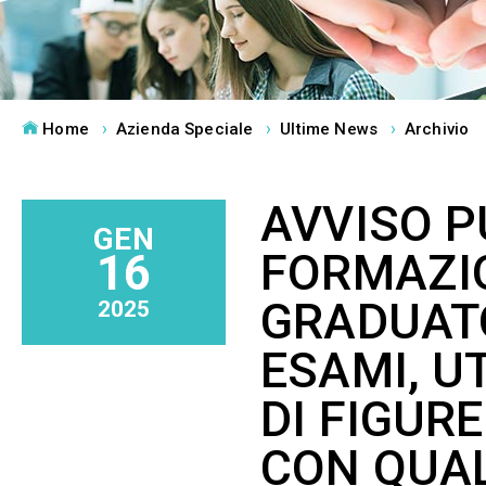
Home
Azienda Speciale
Ultime News
Archivio
AVVISO P
GEN
FORMAZIO
16
GRADUATO
2025
ESAMI, U
DI FIGUR
CON QUAL