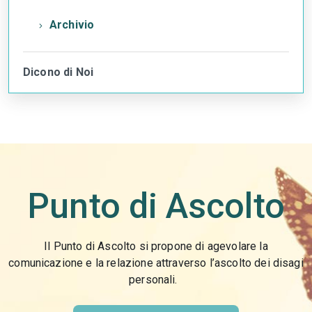
Archivio
Dicono di Noi
torna
all'inizio
del
contenuto
Punto di Ascolto
Il Punto di Ascolto si propone di agevolare la
comunicazione e la relazione attraverso l’ascolto dei disagi
personali.