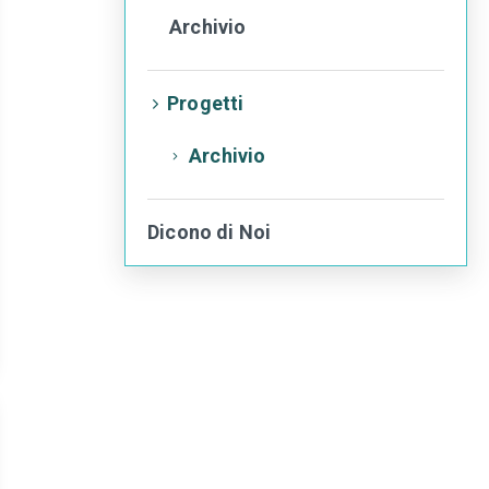
Archivio
Progetti
Archivio
Dicono di Noi
torna
all'inizio
del
contenuto